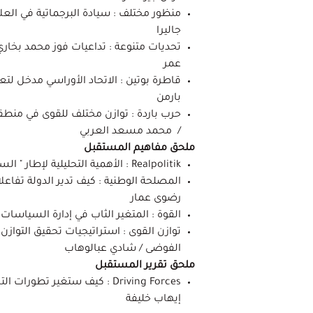
منظور مختلف : سيادة البرجماتية في العلا
جاليرا
تحديات متنوعة : تداعيات فوز محمد بخاري
عمر
قاطرة بوتين : الاتحاد الأوراسي مدخل لتع
بارمن
حرب باردة : توازن مختلف للقوى في منط
/ محمد مسعد العربي
ملحق مفاهيم المستقبل
Realpolitik : الأهمية التحليلية لإطار " السياسة الواقعية " / إبراهيم غالي
المصلحة الوطنية : كيف تدير الدولة تفاعلا
رضوى عمار
القوة : المتغير الثاب في إدارة السياسات
توازن القوى : استراتيجيات تحقيق التوازن 
الفوضى / شادي عبالوهاب
ملحق تقرير المستقبل
Driving Forces : كيف ستغير تطو
إيهاب خليفة