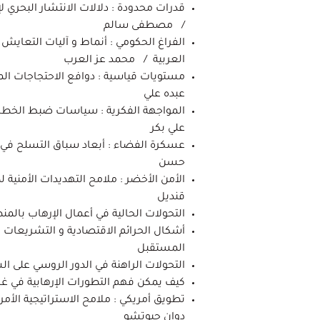
قدرات محدودة : دلالات الانتشار البحري لإ
/ مصطفى سالم
الفراغ الحكومي : أنماط و آليات التعاي
العربية / محمد عز العرب
مستويات قياسية : دوافع الاحتجاجات الم
عبده علي
المواجهة الفكرية : سياسات ضبط الخطاب
علي بكر
عسكرة الفضاء : أبعاد سباق التسلح في ا
حسن
الأمن الأخضر : ملامح التهديدات الأمنية ل
قنديل
التحولات الحالية في أعمال الإرهاب بال
أشكال الحرائم الاقتصادية و التشريعات
المستقبل
التحولات الراهنة في الدور الروسي على 
كيف يمكن فهم التطورات الإرهابية في غ
تطويق أمريكي : ملامح الاستراتيجية الأمر
دوان جيوتشو