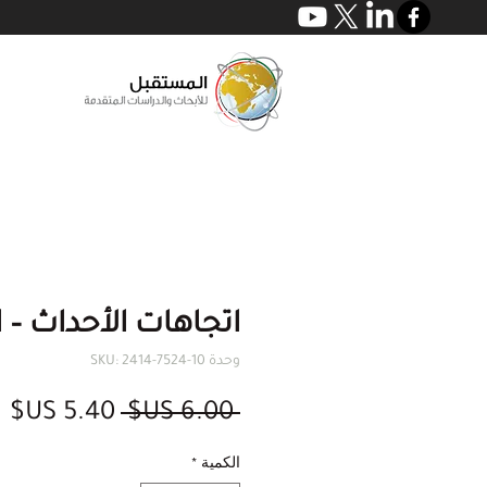
اتجاهات الأحداث – الع
وحدة SKU: 2414-7524-10
سعر
س
 ‏6.00 US$ 
عادي
ال
الكمية
*