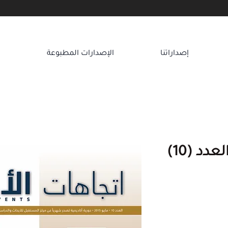
إصداراتنا
الإصدارات المطبوعة
ا
دد (10)
عر
بيع