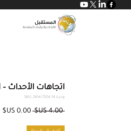
اتجاهات الأحداث – الع
وحدة SKU: 2414-7524-14
سعر
س
 ‏4.00 US$ 
عادي
ا