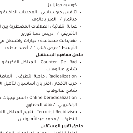
خوسيه جونزاليز
تنافس جيوسياسي : المحددات الداخلية و ال
ميانمار / المير بادالوف
عدالة انتقائية : العلاقات المضطربة بين ال
الأفريقي / إدريس دمبا كورير
تهديداتت متصاعدة : خيارات واشنطن في 
الأوسط " عرض كتاب " / أحمد عاطف
ملحق مفاهيم المستقبل
Counter - De - Rad : المداخل
شادي عبالوهاب
Radicalization : ماهية التطرف . . أنماطة . . أسبابه / سارة يحيى
حرب الأفكار : اقترابان أساسيان لتأهيل
شادي عبالوهاب
nline Deradicalization
الإلكتروني / هالة الحفناوي
Terrorist Recidivism : تقييم
التطرف / محمد عبدالله يونس
ملحق تقرير المستقبل