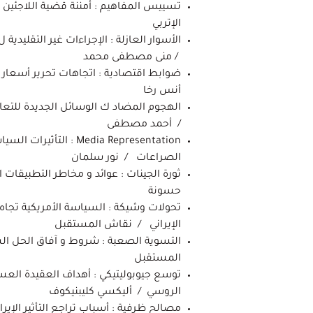
تسييس المفاهيم : أمننة قضية اللاجئين
الإتربي
الأسوار العازلة : الإجراءات غير التقليدية
/ منى مصطفى محمد
ضوابط اقتصادية : اتجاهات تحرير أسعار ا
أنس رخا
الهجوم المضاد ك الوسائل الجديدة للتعام
/ أحمد مصطفى
Media Representation : ا
الصراعات / نور سلمان
ثورة الجينات : عوائد و مخاطر التطبيقات 
حسونة
تحولات وشيكة : السياسة الأمريكية تجاه 
الإيراني / نقاش المستقبل
التسوية الصعبة : شروط و آفاق الحل ال
المستقبل
توسع جيوبوليتيكي : أهداف العقيدة العس
الروسي / أليكسي كليبنيكوف
مصالح ظرفية : أسباب تراجع التأثير الإيرا