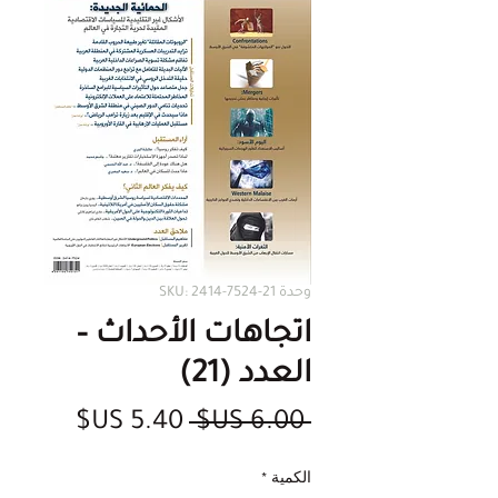
وحدة SKU: 2414-7524-21
اتجاهات الأحداث –
العدد (21)
سعر
سعر
 ‏6.00 US$ 
عادي
البيع
الكمية
*