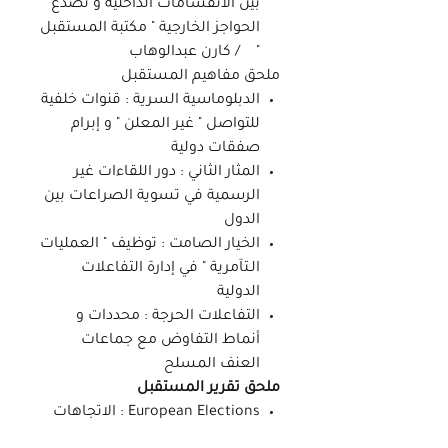
بين الانقسامات الداخلية و تصدع
الحواجز الخارجية " مكتبة المستقبل
" / كارن عبدالوهاب
ملحق مفاهيم المستقبل
الدبلوماسية السرية : قنوات خلفية
للتواصل " غير المعلن " و إبرام
صفقات دولية
المثار الثاني : دور اللقاءات غير
الرسمية في تسوية الصراعات بين
الدول
الخيار الصامت : توظيف " العمليات
الـتآمرية " في إدارة التفاعلات
الدولية
التفاعلات الحرجة : محددات و
أنماط التفاوض مع جماعات
العنف المسلح
ملحق تقرير المستقبل
European Elections : الاتجاهات
الرئيسية لنتائح الانتخابات في