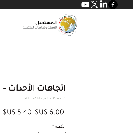
اتجاهات الأحداث – الع
وحدة SKU: 24147524 - 35
سعر
س
 ‏6.00 US$ 
عادي
ال
الكمية
*