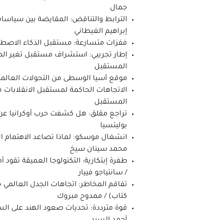
جمال
الترابط والتناقض: المقايضة بين سياسات 
إبراهيم الغيطاني
ففزات متسارعة: مستقبل الذكاء الاصطنا
إطار تجريبي: استشراف مستقبل تغير ال
المستقبل
موقع آسيا الوسطى من التحولات العالمي
الاتجاهات الحاكمة لمستقبل الانقلابات 
المستقبل
تراجع مقلق: هل كشفت حرب أوكرانيا عن أز
بوليتسيا
انشغال موسكو: لماذا تصاعد الاهتمام ا
محمد سينان سيخ
طفرة إبتكارية: التكنولوجا العميقة تقود أم
/ سانتياجو فييار
تفاقم المخاطر: اتجاهات الجدل العالمي
كتاب) / ممدوح مبروك
قوة مترددة: تحديات صعود الهند على الس