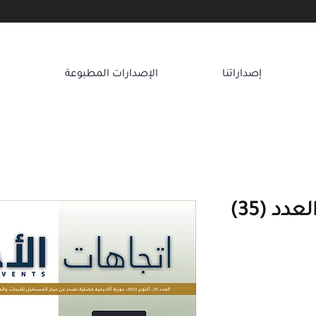
إصداراتنا
الإصدارات المطبوعة
ا
دد (35)
عر
بيع