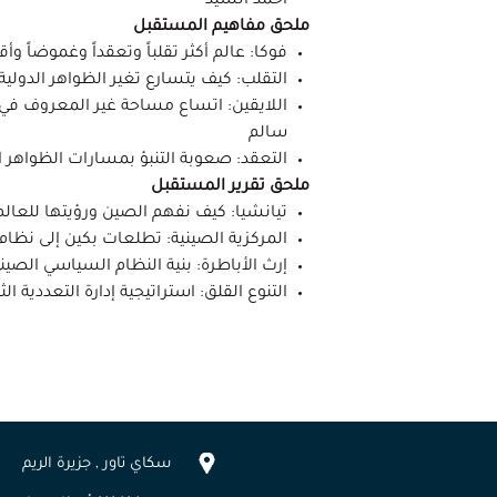
أحمد السيد
ملحق مفاهيم المستقبل
فوكا: عالم أكثر تقلباً وتعقداً وغموضاً وأق
التقلب: كيف يتسارع تغير الظواهر الدولية 
اللايقين: اتساع مساحة غير المعروف في 
سالم
التعقد: صعوبة التنبؤ بمسارات الظواهر ال
ملحق تقرير المستقبل
تيانشيا: كيف نفهم الصين ورؤيتها للعالم 
المركزية الصينية: تطلعات بكين إلى نظا
إرث الأباطرة: بنية النظام السياسي الص
التنوع القلق: استراتيجية إدارة التعددية ا
سكاي تاور , جزيرة الريم