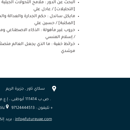
البحث عن الدور : ملامح التحولات الجيلية
[التحليلات] / عادل علي
مايكل ساندل : حكم الجدارة والعدالة وا
[المكتبة] / حسين علي
حروب غير مأهولة : الذكاء الاصطناعي و
/ إسلام المنسي
خرائط خفية : ما الذي يجعل العالم متصلاً و
مرشدي
سكاي تاور , جزيرة الريم
ص.ب 111414 أبوظبى ، إ.ع.م .
تليفون : 97124444513 + فاكس :97124444732 +
info@futureuae.com
بريد إلكتروني :