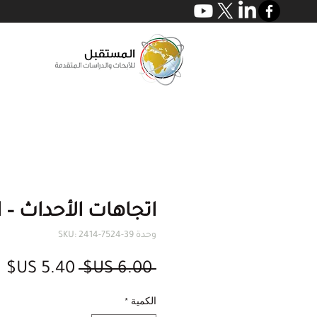
اتجاهات الأحداث – الع
وحدة SKU: 2414-7524-39
سعر
س
 ‏6.00 US$ 
عادي
ال
الكمية
*