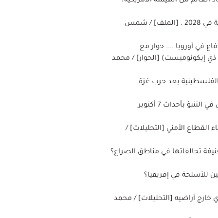
د العالم من الهيمنة الأمريكية؟
ظلال روما : سيناريو تدهور القوة الأمريكية في 2028 . [الملف] / شمس
 في أوروبا .... حوار مع
ي إيكونوميست) [الحوار] / محمد
 الفلسطينية بعد حرب غزة
أثر كاساندرا : استمرار الجدل حول الإخفاق في التنبؤ بأحداث 7 أكتوبر
 القطاع الأمني [التحليلات] /
نيفة تحالفاتها في مناطق الصراع؟
صين للأسلحة في إفريقيا؟
ري خارج أراضيه [التحليلات] / محمد