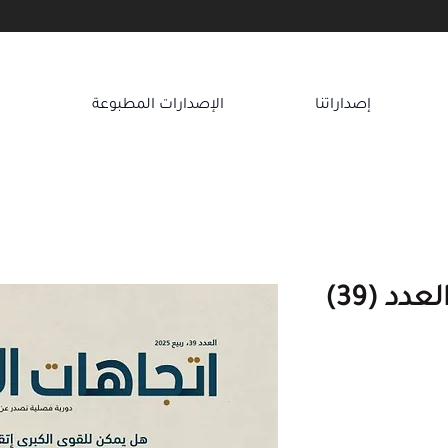
إصداراتنا
الإصدارات المطبوعة
ا
دد (39)
عر
بيع