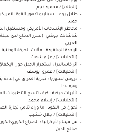
يوم التحرير : هل تُحرر حمائية ترامب اقتصا
[الملف] / محمود نجم
حميد
مخاطر الإنسحاب الأمريكي ومستقبل الدفاع
شاشانك جوشي (محرر الدفاع لدى مجلة ذ
العربي
الوحدة المفقودة : مآلات الحركة الوطنية
[التحليلات] / عزام شعث
[التحليلات] / عمرو يوسف
دروس لسوريا : تجربة العراق في إعادة بناء
زهرة لادا
تأثيرات مركبة : كيف تنسج التنظيمات الع
[التحليلات] / إسلام محمد
تحولٌ في النفوذ : ما وراء تنامي تجارة ال
[التحليلات] / جلال خشيب
من فيتنام لأوكرانيا : الصراع الكوري-الكو
صالح الدين