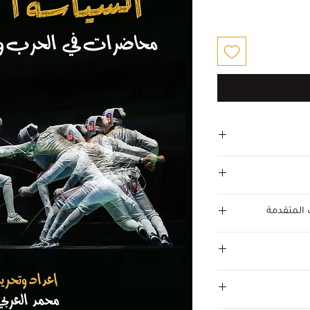
عر
لبيع
 المتقدمة