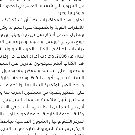
في الحروب التي شهدها العالم في العقود ال
وأوكرانيا وغزة.
تحاول هذه المحاضرات أيضاً أن تستكشف عنا
للأطراف القوية والضعيفة على السواء، وكل
وتحاول فحص أفكار صن تزو، وكاوتيليا، وجو
تونغ، وتي إي لورنس، وغالولا، وغيرهم من 
دراسات الحالة في الكتاب الحرب البيلوبونيزية
لبنان في 2006، وحروب أمراء الحرب 
هذا الكتاب أنهم سيكونون قادرين على استيعا
والتصرف على أساسه. والتفكير بنقدية حول كل
الاستراتيجيين، وأدوات القوة، ومعرفة الفارق 
والخصائص المتغيرة لأساليبها. والأهم من 
على التفكير بنقدية في مستقبل الحرب بما يتجا
والدكتور شون ماكفيت هو مفكر استراتيجي، و
أول في المجلس الأطلسي، وأستاذ في الاستر
وكلية الخدمة الخارجية بجامعة جورج تاون. ب
لمركز التكنولوجيا والشؤون العالمية بجام
الإيكونوميست المرموقة كتابه "قواعد الحرب ا