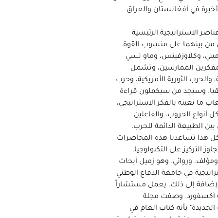
أخيرة في أفغانستان والعراق
صر الاستراتيجية الرئيسية
 من بينهما على منسوب القوة.
ميني، وكلاوزفيتس، وماو تسي
المفكرين الممارسين، وتشمل
، والحرب الثورية الأمريكية، وحرب
في إفريقيا. وسيجد من سيكملون قراءة
ب ما نعينه بالفكر الاستراتيجي،
 أنواع الحروب، والفاعلين
بين الطبيعة الدائمة للحرب،
كل هذا تساعدنا هذه المحاضرات
وز التركيز على التكنولوجيا.
مؤلف، وروائي. وهو زميل أبحاث
اتيجية في جامعة الدفاع الوطني
الإضافة إلى ذلك، يعمل مستشاراً
عة أكسفورد. وصفت مجلة
لجديدة" بأنه كتاب العام في