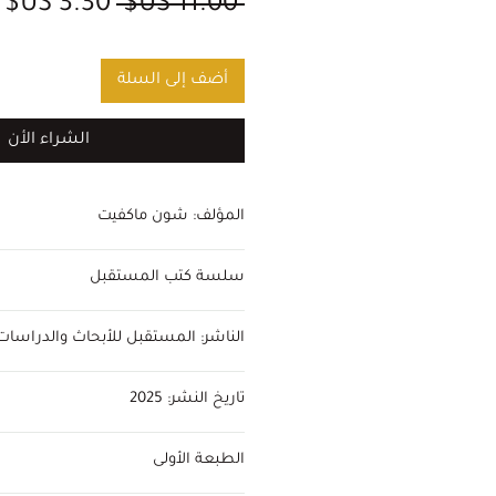
سعر
س
 ‏11.00 US$ 
عادي
ا
أضف إلى السلة
الشراء الأن
المؤلف: شون ماكفيت
إعداد وتحرير:
سلسة كتب المستقبل
محمد العربي
الناشر: المستقبل للأبحاث والدراسات
تاريخ النشر: 2025
الطبعة الأولى