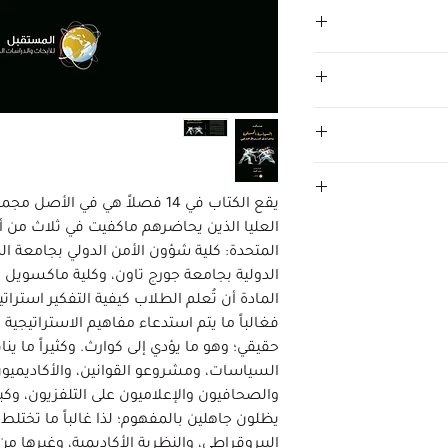
يقع الكتاب في 14 فصلاً هي في 
العليا الذين يحاضرهم ماكفيت في ثلاث من أك
المتحدة: كلية شؤون الأمن الدولي بجامعة ا
الدولية بجامعة جورج تاون، وكلية ماكسويل 
المادة أن تُعلم الطلاب كيفية التفكير استراتي
فغالباً ما يتم استدعاء مفاهيم الاستراتيجي
حقيقي؛ وهو ما يؤدي إلى كوارث. وكثيراً ما ي
السياسات، ومشروعو القوانين، والأكاديميون،
والصحافيون والإعلاميون على التلفزيون، وكبار
يظلون جاهلين بالمفهوم؛ لذا غالباً ما تختلط 
البيروقراطي، والنظرية الأكاديمية، وغيرها من 