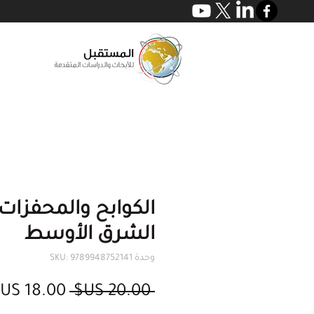
الكوابح والمحفزات
الشرق الأوسط
وحدة SKU: 9789948752141
سعر
 ‏20.00 US$ 