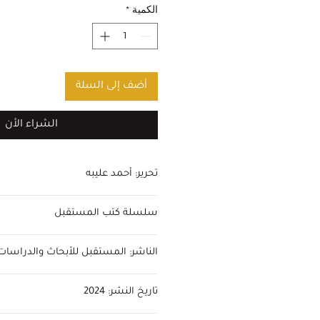
عادي
الكمية
*
أضف إلى السلة
الشراء الأن
تحرير: أحمد عليبه
المؤلفون المشاركون:
سلسلة كتب المستقبل
هبة القدسي
سعيد عكاشة
خليل الحلو
الناشر: المستقبل للأبحاث والدراسات
إحسان الشمري
حسام ردمان
تاريخ النشر: 2024