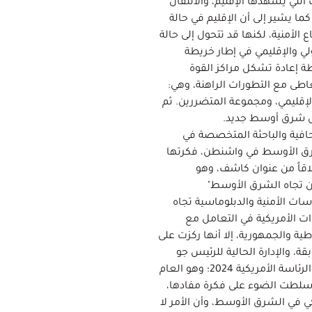
لتي يشهدها الإقليم، والانتقال
ما يشير إلى أن الإقليم في حالة
الأمنية، لكنها قد تتحول إلى حالة
لي والإقليمي في إطار خريطة
ة إعادة تشكل مراكز القوة
تعاطى مع التطورات الراهنة، وهي:
الإقليمي، ومجموعة المتضررين. ثم
يل شرق أوسط جديد.
افية والباحثة المتخصصة في
رق الأوسط في واشنطن، فكرتها
لاقاً من عنوان كاشف، وهو
ن تجاه الشرق الأوسط"
ات الأمنية والدبلوماسية تجاه
ت الأمريكية في التعامل مع
ية والجمهورية، إلا أنها ركزت على
قة، والإدارة الحالية للرئيس جو
بايدن، من منظور أنهما سيخوضان انتخابات الرئاسة الأمريكية 2024؛ وهو العام
سلطت الضوء على فكرة مفادها،
ي في الشرق الأوسط، وأن الأمر لا