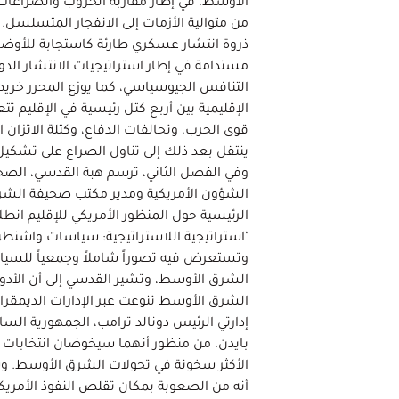
الأوسط، في إطار مقاربة الحروب والصراعات ا
من متوالية الأزمات إلى الانفجار المتسلسل. ك
ذروة انتشار عسكري طارئة كاستجابة للأوضاع 
مستدامة في إطار استراتيجيات الانتشار الدو
التنافس الجيوسياسي، كما يوزع المحرر خريط
الإقليمية بين أربع كتل رئيسية في الإقليم ت
قوى الحرب، وتحالفات الدفاع، وكتلة الاتزان 
ينتقل بعد ذلك إلى تناول الصراع على تشك
وفي الفصل الثاني، ترسم هبة القدسي، الصح
الشؤون الأمريكية ومدير مكتب صحيفة الش
الرئيسية حول المنظور الأمريكي للإقليم انط
"استراتيجية اللاستراتيجية: سياسات واشنط
وتستعرض فيه تصوراً شاملاً وجمعياً للسياس
الشرق الأوسط، وتشير القدسي إلى أن الأدوا
الشرق الأوسط تنوعت عبر الإدارات الديمقراط
إدارتي الرئيس دونالد ترامب، الجمهورية الساب
الأكثر سخونة في تحولات الشرق الأوسط. و
أنه من الصعوبة بمكان تقلص النفوذ الأمريك