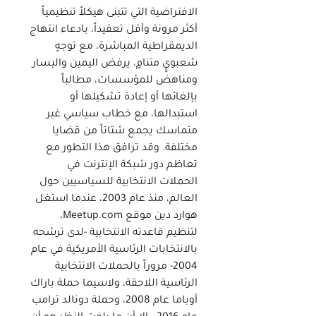
الافتراضية التي تتبنى هيكلاً تنظيمياً
أكثر مرونة وأقل تعقيداً، بادعاء انتهاج
الديمقراطية المباشرة، مع توجهٍ
شعبويٍ متنامٍ، يرفض اليمين واليسار
ومناهض للمؤسسات، مطالباً
بإلغائها أو إعادة تشكيلها أو
استبدالها، مع خطاب سياسي غير
متماسك يجمع شتاتاً من قضايا
مختلفة. وقد ترافق هذا التطور مع
تعاظم دور شبكة الإنترنت في
الحملات الانتخابية للسياسيين حول
العالم، منذ عام 2003، عندما استغل
هوارد دين موقع Meetup.com،
لتنظيم قاعدته الانتخابية -لدى ترشحه
بالانتخابات الرئاسية الأمريكية في عام
2004- مروراً بالحملات الانتخابية
الرئاسية اللاحقة، ولاسيما حملة باراك
أوباما عام 2008، وحملة دونالد ترامب