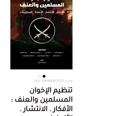
وحدة SKU: 9789948725121
تنظيم الإخوان
المسلمين والعنف :
الأفكار . الانتشار .