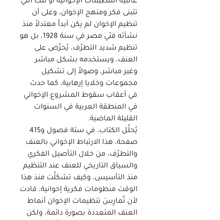
غالبية التنظيمات الإخوانية أو تلك التي
تتبنى فكر ومنهج الإخوان، وعلى أن
تنظيم الإخوان لم يكن أبداً معتدلاً منذ
نشأته فثي مصر في سنة 1928، بل هو
تنظيم شديد التطرُف، يُحرِّض على
العنف، ويستخدمه بشكل مباشر
وغير مباشر، وصولاً إلى تشكيل
مجموعات وخلايا إرهابية، كما حدث
في أعقاب سقوط المشروع الإخواني
في المنطقة العربية في السنوات
القليلة الماضية.
يُحلِّل الكتاب، في ستة فصول و415
صفحة، هذا الارتباط الإخواني بالعنف
والتطرُف، من خلال التأصيل الفكري
والسياق التاريخي للعنف عند التنظيم
منذ التأسيس، وكيف تشكلَّت منذ هذا
الوقت منظومات فكرية إخوانية، قادت
لأن تُمارِسَ تنظيمات الإخوان أنماط
العنف المتعددة بصورة دائمة، ولكن