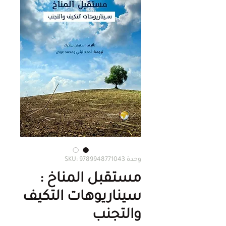
وحدة SKU: 9789948771043
مستقبل المناخ :
سيناريوهات التكيف
والتجنب