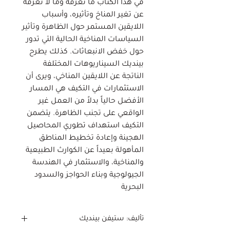
في هذا الكتاب ما نعرفه وما لا نعرفه
عن تغير المناخ وتأثيره، وأسباب
اللايقين المستمر حول الظاهرة وتأثير
السياسات المناخية الحالية التي تدور
حول خفض الانبعاثات. كذلك يطرح
بينديك السيناريوهات المختلفة
الناتجة عن اللايقين المناخي، ويرى أن
الاستثمارات في التكيف هي المسار
الأفضل حالياً بدلاً من العمل غير
الواقعي على تجنب الظاهرة. يتضمن
التكيف استهداف تطوري المحاصيل
الهجينة وإعادة تخطيط المناطق
المأهولة بعيداً عن الكوارث الطبيعية
والمناخية، والاستثمار في الهندسة
الجيولوجية وبناء الحواجز والسدود
البحرية
تأليف: ستيفن بينديك