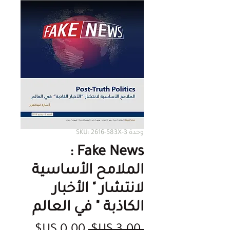
وحدة SKU: 2616-583X-3
Fake News :
الملامح الأساسية
لانتشار " الأخبار
الكاذبة " في العالم
سعر
سعر