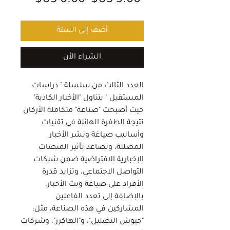
 ‏3.00 US$ 
عادي
البيع
أضف إلى السلة
الشراء الأن
العدد الثالث من سلسلة " دراسات
المستقبل " يتناول "الأخبار الكاذبة"
حيث أصبحت "صناعة" متكاملة الأركان
نتيجة الطفرة الهائلة في تقنيات
وأساليب صياغة ونشر الأخبار
المضللة، وتصاعد تأثير المنصات
الإخبارية الافتراضية ضمن شبكات
التواصل الاجتماعي، وتزايد قدرة
الأفراد على صياغة وبث الأخبار،
بالإضافة إلى تعدد الفاعلين
المشاركين في هذه الصناعة، مثل:
"جيوش التضليل"، و"الهاكرز"، وشركات