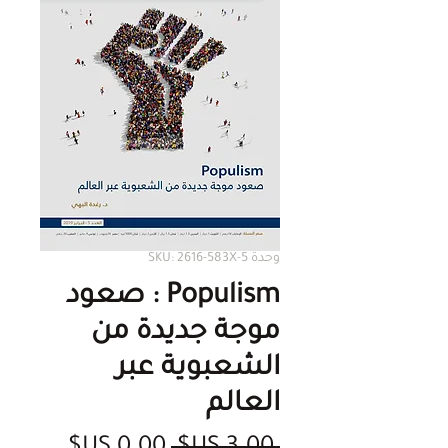
وحدة SKU: 2616-583X-5
Populism : صعود
موجة جديدة من
الشعبوية عبر
العالم
سعر
سعر