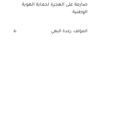
صارمة على الهجرة لحماية الهوية
الوطنية.
المؤلف: رغدة البهي
(5)سلسلة دراسات المستقبل،
العدد
الناشر: المستقبل للأبحاث والدراسات
المتقدمة
تاريخ النشر: فبراير 2019
نسخة رقمية
اللغة: عربي