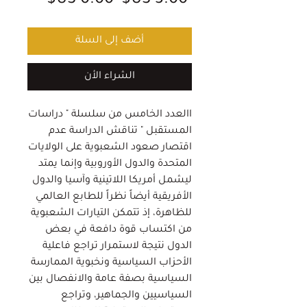
 ‏3.00 US$ 
عادي
البيع
أضف إلى السلة
الشراء الأن
االعدد الخامس من سلسلة " دراسات
المستقبل " تناقش الدراسة عدم
اقتصار صعود الشعبوية على الولايات
المتحدة والدول الأوروبية وإنما يمتد
ليشمل أمريكا اللاتينية وآسيا والدول
الأفريقية أيضاً نظراً للطابع العالمي
للظاهرة، إذ تتمكن التيارات الشعبوية
من اكتساب قوة دافعة في بعض
الدول نتيجة لاستمرار تراجع فاعلية
الأحزاب السياسية ونخبوية الممارسة
السياسية بصفة عامة والانفصال بين
السياسيين والجماهير، وتراجع