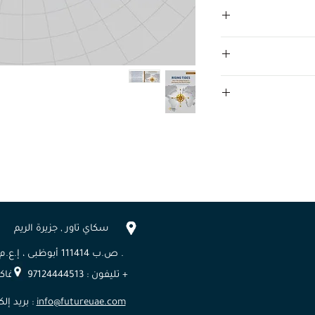
سكاي تاور , جزيرة الريم
ص.ب 111414 أبوظبى ، إ.ع.م .
تليفون : 97124444513 + فاكس :97124444732 +
info@futureuae.com
بريد إلكتروني :