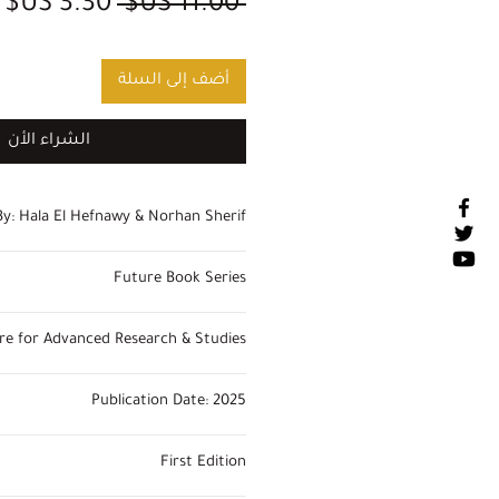
سعر
س
 ‏11.00 US$ 
عادي
ا
أضف إلى السلة
الشراء الأن
By: Hala El Hefnawy & Norhan Sherif
Contributing authors:
Future Book Series
Hala El Hefnawy
Norhan Sherif
Soufian Abdou
ure for Advanced Research & Studies
Shubhda Chaudhary
Gladys Lechini
Publication Date: 2025
Clarisa Giaccaglia
Hamdi Abdel Rahman Hassan
David Wamugo
First Edition