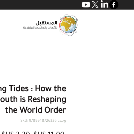
ng Tides : How the
South is Reshaping
the World Order
وحدة SKU: 9789948726326